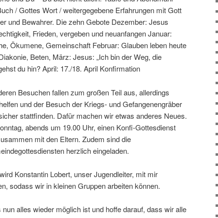
 Buch / Gottes Wort / weitergegebene Erfahrungen mit Gott
fer und Bewahrer. Die zehn Gebote Dezember: Jesus
echtigkeit, Frieden, vergeben und neuanfangen Januar:
rche, Ökumene, Gemeinschaft Februar: Glauben leben heute
 Diakonie, Beten, März: Jesus: „Ich bin der Weg, die
hst du hin? April: 17./18. April Konfirmation
ren Besuchen fallen zum großen Teil aus, allerdings
 helfen und der Besuch der Kriegs- und Gefangenengräber
sicher stattfinden. Dafür machen wir etwas anderes Neues.
onntag, abends um 19.00 Uhr, einen Konfi-Gottesdienst
usammen mit den Eltern. Zudem sind die
indegottesdiensten herzlich eingeladen.
ird Konstantin Lobert, unser Jugendleiter, mit mir
, sodass wir in kleinen Gruppen arbeiten können.
s nun alles wieder möglich ist und hoffe darauf, dass wir alle