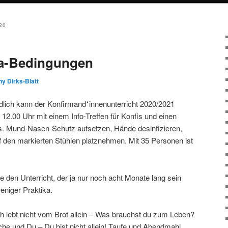
20
a-Bedingungen
y Dirks-Blatt
ndlich kann der Konfirmand*innenunterricht 2020/2021
 12.00 Uhr mit einem Info-Treffen für Konfis und einen
us. Mund-Nasen-Schutz aufsetzen, Hände desinfizieren,
f den markierten Stühlen platznehmen. Mit 35 Personen ist
re den Unterricht, der ja nur noch acht Monate lang sein
eniger Praktika.
 lebt nicht vom Brot allein – Was brauchst du zum Leben?
e und Du – Du bist nicht allein! Taufe und Abendmahl