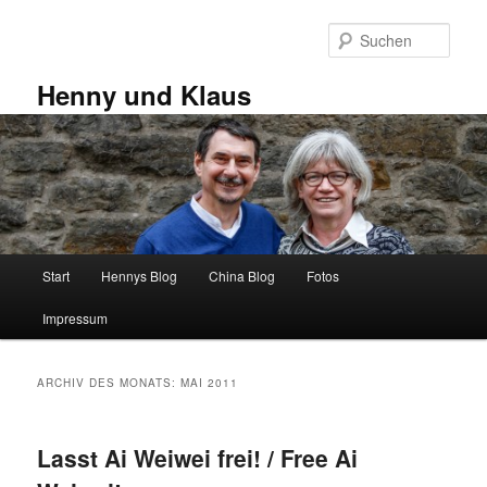
Zum
Zum
primären
sekundären
Such
Inhalt
Inhalt
springen
springen
Henny und Klaus
Hauptmenü
Start
Hennys Blog
China Blog
Fotos
Impressum
ARCHIV DES MONATS:
MAI 2011
Lasst Ai Weiwei frei! / Free Ai