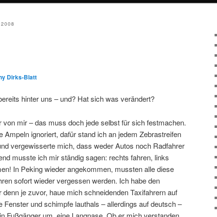
2008
y Dirks-Blatt
 bereits hinter uns – und? Hat sich was verändert?
nur von mir – das muss doch jede selbst für sich festmachen.
 Ampeln ignoriert, dafür stand ich an jedem Zebrastreifen
und vergewisserte mich, dass weder Autos noch Radfahrer
nd musste ich mir ständig sagen: rechts fahren, links
en! In Peking wieder angekommen, mussten alle diese
ren sofort wieder vergessen werden. Ich habe den
r denn je zuvor, haue mich schneidenden Taxifahrern auf
 Fenster und schimpfe lauthals – allerdings auf deutsch –
ein Fußgänger um, eine Langnase. Ob er mich verstanden