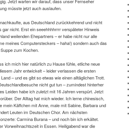
egig. Jetzt warten wir darauf, dass unser Fernseher
ung müsste jetzt auch auslaufen.
as nachkaufte, aus Deutschland zurückkehrend und nicht
gar nicht. Erst ein seeehhhhrrrr verspäteter Hinweis
land weilenden Ehepartners – er habe nicht nur alle
me meines Computersteckers – haha!) sondern auch das
e Suppe zum Kochen.
ass ich mich hier natürlich zu Hause fühle, etliche neue
iesem Jahr entwickelt – leider verlassen die ersten
and – und es gibt so etwas wie einen alltäglichen Trott.
Deutschlandbesuche nicht gut tun – zumindest hinterher
es Leiden habe ich zuletzt mit 16 Jahren verspürt. Jetzt
orüber. Der Alltag hat mich wieder. Ich lerne chinesisch,
e mein Käffchen mit Anne, male mit Sabine, Barbara und
undert Leuten im Deutschen Chor. Am nächsten
zerte: Carmina Burana – und noch bin ich erkältet.
er Vorweihnachtszeit in Essen. Heiligabend war die