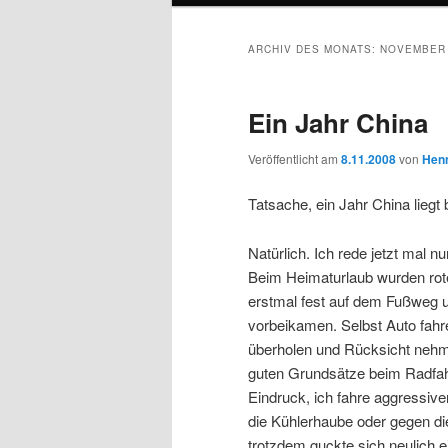
ARCHIV DES MONATS:
NOVEMBER 
Ein Jahr China
Veröffentlicht am
8.11.2008
von
Henn
Tatsache, ein Jahr China liegt
Natürlich. Ich rede jetzt mal 
Beim Heimaturlaub wurden rote
erstmal fest auf dem Fußweg 
vorbeikamen. Selbst Auto fahre
überholen und Rücksicht nehm
guten Grundsätze beim Radfah
Eindruck, ich fahre aggressive
die Kühlerhaube oder gegen die
trotzdem guckte sich neulich 