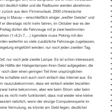
 jetzt deutlich kälter und die Radtouren werden abnehmen.
er zurück aus dem Firmenurlaub. 2000 chinesische
ng in Macau – einschließlich einiger „weißer Geister“ und
f er dienstags nicht mehr fahren, im Oktober war es der
reitag dürfen die Fahrzeuge mit je zwei bestimmten
fahren (1+6,2+7,…) irgendwie muss Peking mit den
den weiterhin so viele zusätzliche Fahrzeuge zugelassen,
Regelung eingeführt werden: nur noch jeden zweiten Tag.
eit: nur noch jede zweite Lampe. Es ist schon interessant,
die Hälfte der Halogenlampen ihren Geist aufgegeben, die
och über einen geringen Teil ihrer ursprünglichen
he schaltete sich auch noch einfach das Internet aus. Es
um rauszubekommen, dass wir einfach wieder bezahlen
zwar keine bekommen, aber wie beim Strom oder beim
 es nicht mehr funktioniert, dass mal wieder eine kleine
assiert natürlich, wenn der einzige Computerexperte im
eine Vermutung, es könnte am Geld liegen, deutlichst