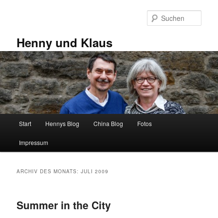
Zum
Zum
primären
sekundären
Such
Inhalt
Inhalt
springen
springen
Henny und Klaus
Hauptmenü
Start
Hennys Blog
China Blog
Fotos
Impressum
ARCHIV DES MONATS:
JULI 2009
Summer in the City