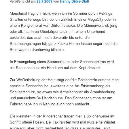
Veröffentlicht am
28.7.2009
von
Henny Dirks-Blatt
Manchmal frag ich mich, wenn ich im Sommer durch Pekings
Straßen unterwegs bin, ob ich wirklich in einer MegaCity oder in
einem Konglomerat von Dörfern stecke. Die Männerwelt, ob jung
oder alt, hat ihren Oberkörper allein mit einem Unterhemd
bekleidet, das auch noch dekorativ bis unter die
Brusthochgezogen ist; ganz kecke Herren lassen sogar noch die
Brustwarzen drunterweg blinzeln.
In Ermangelung eines Sommerhutes oder Sonnenschirms wird
als Sonnenschutz ein Handtuch auf dem Kopf drapiert.
Zur Weißerhaltung der Haut trägt der/die RadfahrerIn erstens eine
spezielle Sonnenhaube, zweitens eine Art Frisierumhang als
Schulterschutz, so etwas wie Ärmelschoner als Armabdeckung
und natürlichweiße Handschuhe. Den Sonnenschirmhalter am
Fahrrad habe ich in Nanjing auch noch entdeckt.
Die kleinsten in der Kinderschar tragen hier ja üblicherweise im
Schritt offene Hosen. Bei Taxifahrten wird mal kurz eine Windel
eingelegt, aber nicht festgeklebt, so dass sie nach der Fahrt