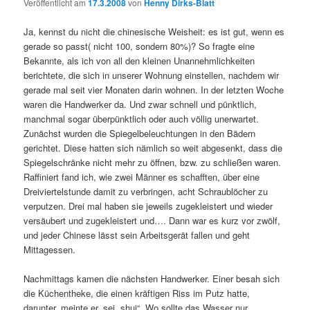
Veröffentlicht am
17.3.2008
von
Henny Dirks-Blatt
Ja, kennst du nicht die chinesische Weisheit: es ist gut, wenn es
gerade so passt( nicht 100, sondern 80%)? So fragte eine
Bekannte, als ich von all den kleinen Unannehmlichkeiten
berichtete, die sich in unserer Wohnung einstellen, nachdem wir
gerade mal seit vier Monaten darin wohnen. In der letzten Woche
waren die Handwerker da. Und zwar schnell und pünktlich,
manchmal sogar überpünktlich oder auch völlig unerwartet.
Zunächst wurden die Spiegelbeleuchtungen in den Bädern
gerichtet. Diese hatten sich nämlich so weit abgesenkt, dass die
Spiegelschränke nicht mehr zu öffnen, bzw. zu schließen waren.
Raffiniert fand ich, wie zwei Männer es schafften, über eine
Dreiviertelstunde damit zu verbringen, acht Schraublöcher zu
verputzen. Drei mal haben sie jeweils zugekleistert und wieder
versäubert und zugekleistert und…. Dann war es kurz vor zwölf,
und jeder Chinese lässt sein Arbeitsgerät fallen und geht
Mittagessen.
Nachmittags kamen die nächsten Handwerker. Einer besah sich
die Küchentheke, die einen kräftigen Riss im Putz hatte,
darunter, meinte er, sei „shui“. Wo sollte das Wasser nur