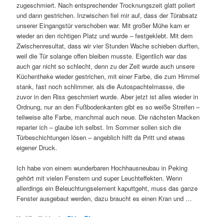
zugeschmiert. Nach entsprechender Trocknungszeit glatt poliert
und dann gestrichen. Inzwischen fiel mir auf, dass der Türabsatz
unserer Eingangstür verschoben war. Mit großer Mühe kam er
wieder an den richtigen Platz und wurde – festgeklebt. Mit dem
Zwischenresultat, dass wir vier Stunden Wache schieben durften,
weil die Tür solange offen bleiben musste. Eigentlich war das
auch gar nicht so schlecht, denn zu der Zeit wurde auch unsere
Küchentheke wieder gestrichen, mit einer Farbe, die zum Himmel
stank, fast noch schlimmer, als die Autospachtelmasse, die
zuvor in den Riss geschmiert wurde. Aber jetzt ist alles wieder in
Ordnung, nur an den Fußbodenkanten gibt es so weiße Streifen –
teilweise alte Farbe, manchmal auch neue. Die nächsten Macken
reparier ich – glaube ich selbst. Im Sommer sollen sich die
Türbeschichtungen lösen – angeblich hilft da Pritt und etwas
eigener Druck.
Ich habe von einem wunderbaren Hochhausneubau in Peking
gehört mit vielen Fenstern und super Leuchteffekten. Wenn
allerdings ein Beleuchtungselement kaputtgeht, muss das ganze
Fenster ausgebaut werden, dazu braucht es einen Kran und …