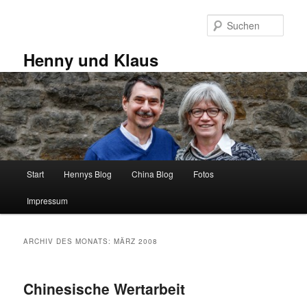
Zum
Zum
primären
sekundären
Such
Inhalt
Inhalt
springen
springen
Henny und Klaus
Hauptmenü
Start
Hennys Blog
China Blog
Fotos
Impressum
ARCHIV DES MONATS:
MÄRZ 2008
Chinesische Wertarbeit