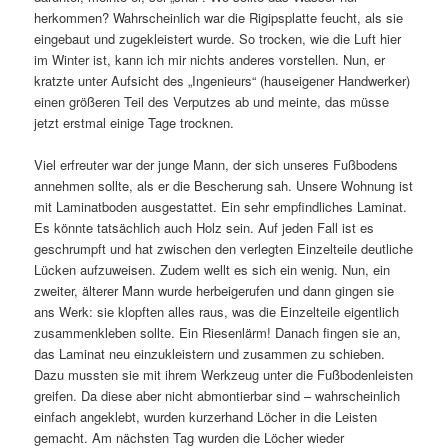
herkommen? Wahrscheinlich war die Rigipsplatte feucht, als sie
eingebaut und zugekleistert wurde. So trocken, wie die Luft hier
im Winter ist, kann ich mir nichts anderes vorstellen. Nun, er
kratzte unter Aufsicht des „Ingenieurs“ (hauseigener Handwerker)
einen größeren Teil des Verputzes ab und meinte, das müsse
jetzt erstmal einige Tage trocknen.
Viel erfreuter war der junge Mann, der sich unseres Fußbodens
annehmen sollte, als er die Bescherung sah. Unsere Wohnung ist
mit Laminatboden ausgestattet. Ein sehr empfindliches Laminat.
Es könnte tatsächlich auch Holz sein. Auf jeden Fall ist es
geschrumpft und hat zwischen den verlegten Einzelteile deutliche
Lücken aufzuweisen. Zudem wellt es sich ein wenig. Nun, ein
zweiter, älterer Mann wurde herbeigerufen und dann gingen sie
ans Werk: sie klopften alles raus, was die Einzelteile eigentlich
zusammenkleben sollte. Ein Riesenlärm! Danach fingen sie an,
das Laminat neu einzukleistern und zusammen zu schieben.
Dazu mussten sie mit ihrem Werkzeug unter die Fußbodenleisten
greifen. Da diese aber nicht abmontierbar sind – wahrscheinlich
einfach angeklebt, wurden kurzerhand Löcher in die Leisten
gemacht. Am nächsten Tag wurden die Löcher wieder