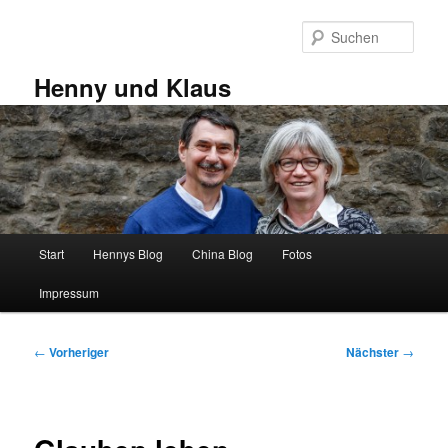
Zum
primären
Such
Inhalt
springen
Henny und Klaus
Hauptmenü
Start
Hennys Blog
China Blog
Fotos
Impressum
Beitragsnavigation
←
Vorheriger
Nächster
→