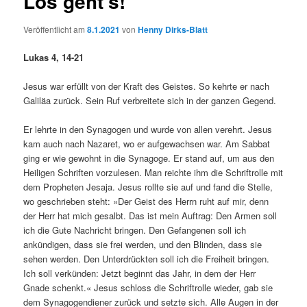
Los geht’s!
Veröffentlicht am
8.1.2021
von
Henny Dirks-Blatt
Lukas 4, 14-21
Jesus war erfüllt von der Kraft des Geistes. So kehrte er nach
Galiläa zurück. Sein Ruf verbreitete sich in der ganzen Gegend.
Er lehrte in den Synagogen und wurde von allen verehrt. Jesus
kam auch nach Nazaret, wo er aufgewachsen war. Am Sabbat
ging er wie gewohnt in die Synagoge. Er stand auf, um aus den
Heiligen Schriften vorzulesen. Man reichte ihm die Schriftrolle mit
dem Propheten Jesaja. Jesus rollte sie auf und fand die Stelle,
wo geschrieben steht: »Der Geist des Herrn ruht auf mir, denn
der Herr hat mich gesalbt. Das ist mein Auftrag: Den Armen soll
ich die Gute Nachricht bringen. Den Gefangenen soll ich
ankündigen, dass sie frei werden, und den Blinden, dass sie
sehen werden. Den Unterdrückten soll ich die Freiheit bringen.
Ich soll verkünden: Jetzt beginnt das Jahr, in dem der Herr
Gnade schenkt.« Jesus schloss die Schriftrolle wieder, gab sie
dem Synagogendiener zurück und setzte sich. Alle Augen in der