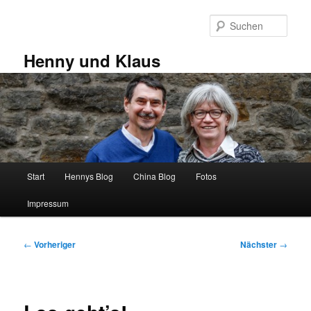
Zum
primären
Such
Inhalt
springen
Henny und Klaus
Hauptmenü
Start
Hennys Blog
China Blog
Fotos
Impressum
Beitragsnavigation
←
Vorheriger
Nächster
→