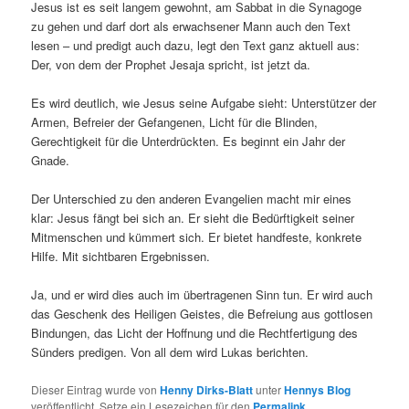
Jesus ist es seit langem gewohnt, am Sabbat in die Synagoge
zu gehen und darf dort als erwachsener Mann auch den Text
lesen – und predigt auch dazu, legt den Text ganz aktuell aus:
Der, von dem der Prophet Jesaja spricht, ist jetzt da.
Es wird deutlich, wie Jesus seine Aufgabe sieht: Unterstützer der
Armen, Befreier der Gefangenen, Licht für die Blinden,
Gerechtigkeit für die Unterdrückten. Es beginnt ein Jahr der
Gnade.
Der Unterschied zu den anderen Evangelien macht mir eines
klar: Jesus fängt bei sich an. Er sieht die Bedürftigkeit seiner
Mitmenschen und kümmert sich. Er bietet handfeste, konkrete
Hilfe. Mit sichtbaren Ergebnissen.
Ja, und er wird dies auch im übertragenen Sinn tun. Er wird auch
das Geschenk des Heiligen Geistes, die Befreiung aus gottlosen
Bindungen, das Licht der Hoffnung und die Rechtfertigung des
Sünders predigen. Von all dem wird Lukas berichten.
Dieser Eintrag wurde von
Henny Dirks-Blatt
unter
Hennys Blog
veröffentlicht. Setze ein Lesezeichen für den
Permalink
.