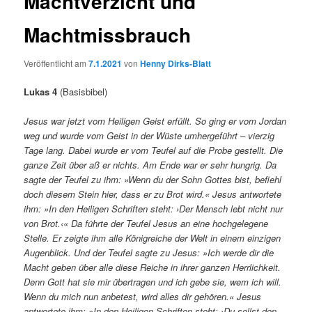
Machtverzicht und
Machtmissbrauch
Veröffentlicht am
7.1.2021
von
Henny Dirks-Blatt
Lukas 4
(Basisbibel)
Jesus war jetzt vom Heiligen Geist erfüllt. So ging er vom Jordan
weg und wurde vom Geist in der Wüste umhergeführt – vierzig
Tage lang. Dabei wurde er vom Teufel auf die Probe gestellt. Die
ganze Zeit über aß er nichts. Am Ende war er sehr hungrig. Da
sagte der Teufel zu ihm: »Wenn du der Sohn Gottes bist, befiehl
doch diesem Stein hier, dass er zu Brot wird.« Jesus antwortete
ihm: »In den Heiligen Schriften steht: ›Der Mensch lebt nicht nur
von Brot.‹« Da führte der Teufel Jesus an eine hochgelegene
Stelle. Er zeigte ihm alle Königreiche der Welt in einem einzigen
Augenblick. Und der Teufel sagte zu Jesus: »Ich werde dir die
Macht geben über alle diese Reiche in ihrer ganzen Herrlichkeit.
Denn Gott hat sie mir übertragen und ich gebe sie, wem ich will.
Wenn du mich nun anbetest, wird alles dir gehören.« Jesus
antwortete ihm: »In den Heiligen Schriften steht: ›Du sollst den