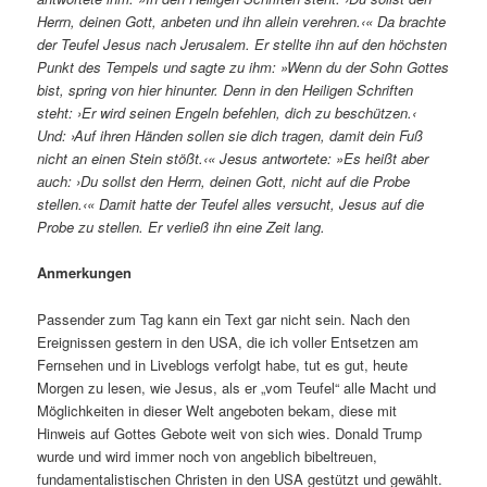
Herrn, deinen Gott, anbeten und ihn allein verehren.‹« Da brachte
der Teufel Jesus nach Jerusalem. Er stellte ihn auf den höchsten
Punkt des Tempels und sagte zu ihm: »Wenn du der Sohn Gottes
bist, spring von hier hinunter. Denn in den Heiligen Schriften
steht: ›Er wird seinen Engeln befehlen, dich zu beschützen.‹
Und: ›Auf ihren Händen sollen sie dich tragen, damit dein Fuß
nicht an einen Stein stößt.‹« Jesus antwortete: »Es heißt aber
auch: ›Du sollst den Herrn, deinen Gott, nicht auf die Probe
stellen.‹« Damit hatte der Teufel alles versucht, Jesus auf die
Probe zu stellen. Er verließ ihn eine Zeit lang.
Anmerkungen
Passender zum Tag kann ein Text gar nicht sein. Nach den
Ereignissen gestern in den USA, die ich voller Entsetzen am
Fernsehen und in Liveblogs verfolgt habe, tut es gut, heute
Morgen zu lesen, wie Jesus, als er „vom Teufel“ alle Macht und
Möglichkeiten in dieser Welt angeboten bekam, diese mit
Hinweis auf Gottes Gebote weit von sich wies. Donald Trump
wurde und wird immer noch von angeblich bibeltreuen,
fundamentalistischen Christen in den USA gestützt und gewählt.