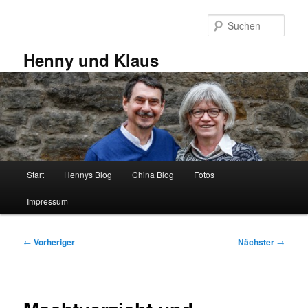
Zum
primären
Such
Inhalt
springen
Henny und Klaus
Hauptmenü
Start
Hennys Blog
China Blog
Fotos
Impressum
Beitragsnavigation
←
Vorheriger
Nächster
→