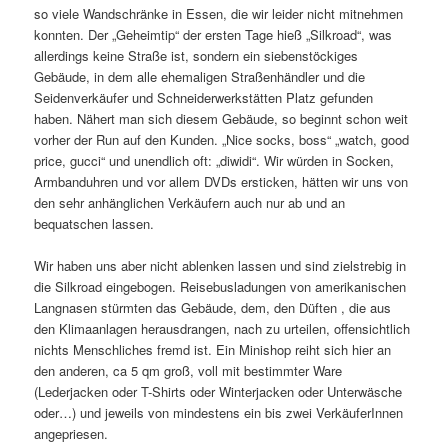
so viele Wandschränke in Essen, die wir leider nicht mitnehmen
konnten. Der „Geheimtip“ der ersten Tage hieß „Silkroad“, was
allerdings keine Straße ist, sondern ein siebenstöckiges
Gebäude, in dem alle ehemaligen Straßenhändler und die
Seidenverkäufer und Schneiderwerkstätten Platz gefunden
haben. Nähert man sich diesem Gebäude, so beginnt schon weit
vorher der Run auf den Kunden. „Nice socks, boss“ „watch, good
price, gucci“ und unendlich oft: „diwidi“. Wir würden in Socken,
Armbanduhren und vor allem DVDs ersticken, hätten wir uns von
den sehr anhänglichen Verkäufern auch nur ab und an
bequatschen lassen.
Wir haben uns aber nicht ablenken lassen und sind zielstrebig in
die Silkroad eingebogen. Reisebusladungen von amerikanischen
Langnasen stürmten das Gebäude, dem, den Düften , die aus
den Klimaanlagen herausdrangen, nach zu urteilen, offensichtlich
nichts Menschliches fremd ist. Ein Minishop reiht sich hier an
den anderen, ca 5 qm groß, voll mit bestimmter Ware
(Lederjacken oder T-Shirts oder Winterjacken oder Unterwäsche
oder…) und jeweils von mindestens ein bis zwei VerkäuferInnen
angepriesen.