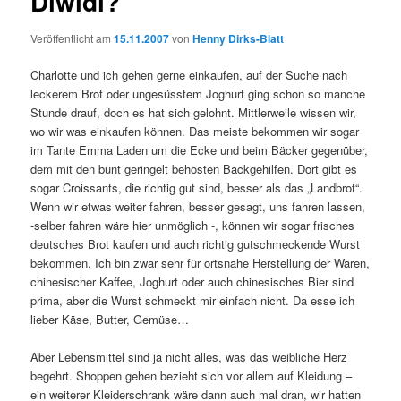
Diwidi?
Veröffentlicht am
15.11.2007
von
Henny Dirks-Blatt
Charlotte und ich gehen gerne einkaufen, auf der Suche nach
leckerem Brot oder ungesüsstem Joghurt ging schon so manche
Stunde drauf, doch es hat sich gelohnt. Mittlerweile wissen wir,
wo wir was einkaufen können. Das meiste bekommen wir sogar
im Tante Emma Laden um die Ecke und beim Bäcker gegenüber,
dem mit den bunt geringelt behosten Backgehilfen. Dort gibt es
sogar Croissants, die richtig gut sind, besser als das „Landbrot“.
Wenn wir etwas weiter fahren, besser gesagt, uns fahren lassen,
-selber fahren wäre hier unmöglich -, können wir sogar frisches
deutsches Brot kaufen und auch richtig gutschmeckende Wurst
bekommen. Ich bin zwar sehr für ortsnahe Herstellung der Waren,
chinesischer Kaffee, Joghurt oder auch chinesisches Bier sind
prima, aber die Wurst schmeckt mir einfach nicht. Da esse ich
lieber Käse, Butter, Gemüse…
Aber Lebensmittel sind ja nicht alles, was das weibliche Herz
begehrt. Shoppen gehen bezieht sich vor allem auf Kleidung –
ein weiterer Kleiderschrank wäre dann auch mal dran, wir hatten