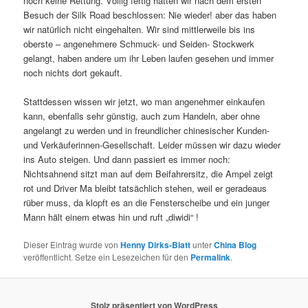
noch keine Rettung. Völlig fertig hatten wir nach dem ersten
Besuch der Silk Road beschlossen: Nie wieder! aber das haben
wir natürlich nicht eingehalten. Wir sind mittlerweile bis ins
oberste – angenehmere Schmuck- und Seiden- Stockwerk
gelangt, haben andere um ihr Leben laufen gesehen und immer
noch nichts dort gekauft.
Stattdessen wissen wir jetzt, wo man angenehmer einkaufen
kann, ebenfalls sehr günstig, auch zum Handeln, aber ohne
angelangt zu werden und in freundlicher chinesischer Kunden-
und Verkäuferinnen-Gesellschaft. Leider müssen wir dazu wieder
ins Auto steigen. Und dann passiert es immer noch:
Nichtsahnend sitzt man auf dem Beifahrersitz, die Ampel zeigt
rot und Driver Ma bleibt tatsächlich stehen, weil er geradeaus
rüber muss, da klopft es an die Fensterscheibe und ein junger
Mann hält einem etwas hin und ruft „diwidi“ !
Dieser Eintrag wurde von
Henny Dirks-Blatt
unter
China Blog
veröffentlicht. Setze ein Lesezeichen für den
Permalink
.
Stolz präsentiert von WordPress