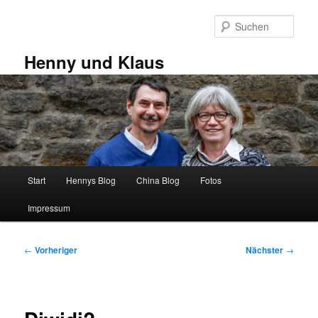
Zum
primären
Such
Inhalt
springen
Henny und Klaus
Hauptmenü
Start
Hennys Blog
China Blog
Fotos
Impressum
Beitragsnavigation
←
Vorheriger
Nächster
→