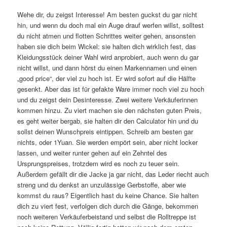
Wehe dir, du zeigst Interesse! Am besten guckst du gar nicht
hin, und wenn du doch mal ein Auge drauf werfen willst, solltest
du nicht atmen und flotten Schrittes weiter gehen, ansonsten
haben sie dich beim Wickel: sie halten dich wirklich fest, das
Kleidungsstück deiner Wahl wird anprobiert, auch wenn du gar
nicht willst, und dann hörst du einen Markennamen und einen
„good price“, der viel zu hoch ist. Er wird sofort auf die Hälfte
gesenkt. Aber das ist für gefakte Ware immer noch viel zu hoch
und du zeigst dein Desinteresse. Zwei weitere Verkäuferinnen
kommen hinzu. Zu viert machen sie den nächsten guten Preis,
es geht weiter bergab, sie halten dir den Calculator hin und du
sollst deinen Wunschpreis eintippen. Schreib am besten gar
nichts, oder 1Yuan. Sie werden empört sein, aber nicht locker
lassen, und weiter runter gehen auf ein Zehntel des
Ursprungspreises, trotzdem wird es noch zu teuer sein.
Außerdem gefällt dir die Jacke ja gar nicht, das Leder riecht auch
streng und du denkst an unzulässige Gerbstoffe, aber wie
kommst du raus? Eigentlich hast du keine Chance. Sie halten
dich zu viert fest, verfolgen dich durch die Gänge, bekommen
noch weiteren Verkäuferbeistand und selbst die Rolltreppe ist