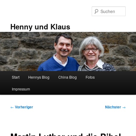
Zum
primären
Such
Inhalt
springen
Henny und Klaus
Hauptmenü
Start
Hennys Blog
China Blog
Fotos
Impressum
Beitragsnavigation
←
Vorheriger
Nächster
→