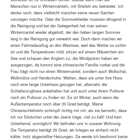
Menschen nun in Wintermänteln, mit Stiefeln etc bekleidet. Ich
denke noch, dass vielleicht mancher seine neuen Sachen
vorzeigen möchte. Oder die Sommerkleider mussten dringend in
die Reinigung und bei der Gelegenheit hat man seinen
Wintermantel wieder abgeholt, der den lieben langen Sommer
lang in der Reinigung gut verwahrt war. Doch dann machen wir
einen Fahrradausflug an den Westsee, weil das Wetter so schön
ist und die Temperaturen mild, sitzen auf einem Mäuerchen am
See und schauen den Anglern zu, die Windjacken haben wir
ausgezogen, da kommt eine chinesische Familie vorbei und die
Frau trägt nicht nur einen Wintermantel, sondern auch Wollschal,
Wollmütze und Handschuhe. Wetten, dass sie unter ihre Hose
noch eine lange Unterhose gezogen hat, alternativ die
Schlafanzughose anbehalten hat und auch unter ihrem Pullover
noch ein Pullover zu finden ist. Es ist Winter, auch wenn die
Außentemperatur noch über 20 Grad beträgt. Meine
Chinesischlehrerin schimpft richtig mit mir, als sie bemerkt, dass
ich nur Söckchen unter der Jeans trage, viel zu kalt! Und kein
Unterhemd, unmöglich! Wir befinden uns in unserer Wohnung.
Die Temperatur beträgt 25 Grad, wir kriegen es einfach nicht
kälter, trotz abgestellter Heizungen. Da werde ich bestimmt keine