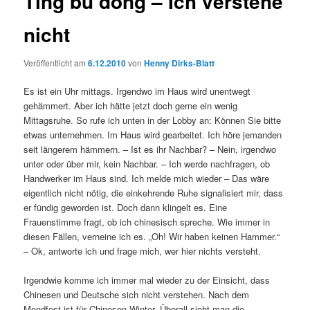
Ting bu dong – Ich verstehe
nicht
Veröffentlicht am
6.12.2010
von
Henny Dirks-Blatt
Es ist ein Uhr mittags. Irgendwo im Haus wird unentwegt
gehämmert. Aber ich hätte jetzt doch gerne ein wenig
Mittagsruhe. So rufe ich unten in der Lobby an: Können Sie bitte
etwas unternehmen. Im Haus wird gearbeitet. Ich höre jemanden
seit längerem hämmern. – Ist es ihr Nachbar? – Nein, irgendwo
unter oder über mir, kein Nachbar. – Ich werde nachfragen, ob
Handwerker im Haus sind. Ich melde mich wieder – Das wäre
eigentlich nicht nötig, die einkehrende Ruhe signalisiert mir, dass
er fündig geworden ist. Doch dann klingelt es. Eine
Frauenstimme fragt, ob ich chinesisch spreche. Wie immer in
diesen Fällen, verneine ich es. „Oh! Wir haben keinen Hammer.“
– Ok, antworte ich und frage mich, wer hier nichts versteht.
Irgendwie komme ich immer mal wieder zu der Einsicht, dass
Chinesen und Deutsche sich nicht verstehen. Nach dem
Mondfest ist für Chinesen Winter. Überall sieht man die