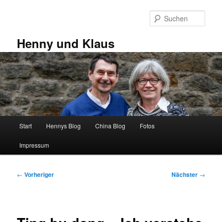
Zum
primären
Such
Inhalt
springen
Henny und Klaus
Hauptmenü
Start
Hennys Blog
China Blog
Fotos
Impressum
Beitragsnavigation
←
Vorheriger
Nächster
→