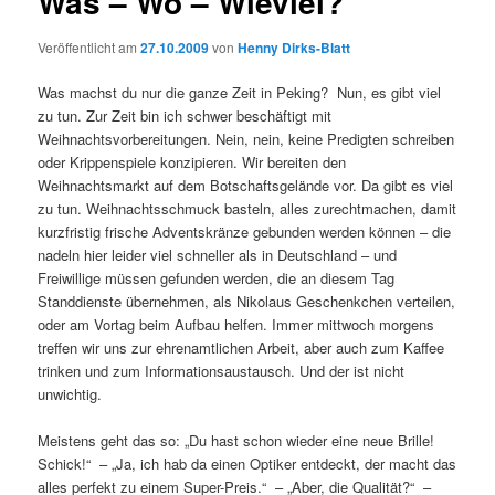
Was – Wo – Wieviel?
Veröffentlicht am
27.10.2009
von
Henny Dirks-Blatt
Was machst du nur die ganze Zeit in Peking? Nun, es gibt viel
zu tun. Zur Zeit bin ich schwer beschäftigt mit
Weihnachtsvorbereitungen. Nein, nein, keine Predigten schreiben
oder Krippenspiele konzipieren. Wir bereiten den
Weihnachtsmarkt auf dem Botschaftsgelände vor. Da gibt es viel
zu tun. Weihnachtsschmuck basteln, alles zurechtmachen, damit
kurzfristig frische Adventskränze gebunden werden können – die
nadeln hier leider viel schneller als in Deutschland – und
Freiwillige müssen gefunden werden, die an diesem Tag
Standdienste übernehmen, als Nikolaus Geschenkchen verteilen,
oder am Vortag beim Aufbau helfen. Immer mittwoch morgens
treffen wir uns zur ehrenamtlichen Arbeit, aber auch zum Kaffee
trinken und zum Informationsaustausch. Und der ist nicht
unwichtig.
Meistens geht das so: „Du hast schon wieder eine neue Brille!
Schick!“ – „Ja, ich hab da einen Optiker entdeckt, der macht das
alles perfekt zu einem Super-Preis.“ – „Aber, die Qualität?“ –