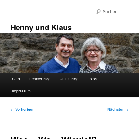
Zum
primären
Such
Inhalt
springen
Henny und Klaus
Hauptmenü
Start
Hennys Blog
China Blog
Fotos
Impressum
Beitragsnavigation
←
Vorheriger
Nächster
→