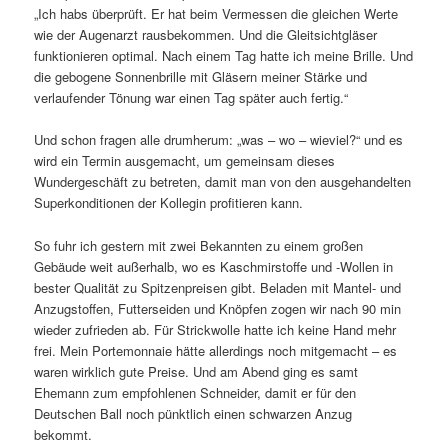
„Ich habs überprüft. Er hat beim Vermessen die gleichen Werte
wie der Augenarzt rausbekommen. Und die Gleitsichtgläser
funktionieren optimal. Nach einem Tag hatte ich meine Brille. Und
die gebogene Sonnenbrille mit Gläsern meiner Stärke und
verlaufender Tönung war einen Tag später auch fertig.“
Und schon fragen alle drumherum: „was – wo – wieviel?“ und es
wird ein Termin ausgemacht, um gemeinsam dieses
Wundergeschäft zu betreten, damit man von den ausgehandelten
Superkonditionen der Kollegin profitieren kann.
So fuhr ich gestern mit zwei Bekannten zu einem großen
Gebäude weit außerhalb, wo es Kaschmirstoffe und -Wollen in
bester Qualität zu Spitzenpreisen gibt. Beladen mit Mantel- und
Anzugstoffen, Futterseiden und Knöpfen zogen wir nach 90 min
wieder zufrieden ab. Für Strickwolle hatte ich keine Hand mehr
frei. Mein Portemonnaie hätte allerdings noch mitgemacht – es
waren wirklich gute Preise. Und am Abend ging es samt
Ehemann zum empfohlenen Schneider, damit er für den
Deutschen Ball noch pünktlich einen schwarzen Anzug
bekommt.