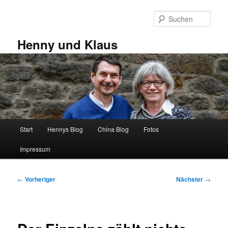
Zum
primären
Such
Inhalt
springen
Henny und Klaus
Hauptmenü
Start
Hennys Blog
China Blog
Fotos
Impressum
Beitragsnavigation
←
Vorheriger
Nächster
→