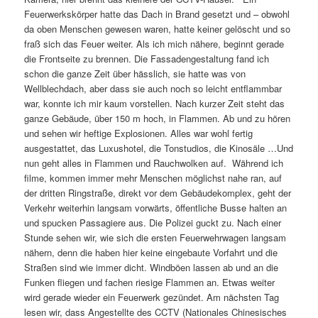
Feuerwerkskörper hatte das Dach in Brand gesetzt und – obwohl
da oben Menschen gewesen waren, hatte keiner gelöscht und so
fraß sich das Feuer weiter. Als ich mich nähere, beginnt gerade
die Frontseite zu brennen. Die Fassadengestaltung fand ich
schon die ganze Zeit über hässlich, sie hatte was von
Wellblechdach, aber dass sie auch noch so leicht entflammbar
war, konnte ich mir kaum vorstellen. Nach kurzer Zeit steht das
ganze Gebäude, über 150 m hoch, in Flammen. Ab und zu hören
und sehen wir heftige Explosionen. Alles war wohl fertig
ausgestattet, das Luxushotel, die Tonstudios, die Kinosäle …Und
nun geht alles in Flammen und Rauchwolken auf. Während ich
filme, kommen immer mehr Menschen möglichst nahe ran, auf
der dritten Ringstraße, direkt vor dem Gebäudekomplex, geht der
Verkehr weiterhin langsam vorwärts, öffentliche Busse halten an
und spucken Passagiere aus. Die Polizei guckt zu. Nach einer
Stunde sehen wir, wie sich die ersten Feuerwehrwagen langsam
nähern, denn die haben hier keine eingebaute Vorfahrt und die
Straßen sind wie immer dicht. Windböen lassen ab und an die
Funken fliegen und fachen riesige Flammen an. Etwas weiter
wird gerade wieder ein Feuerwerk gezündet. Am nächsten Tag
lesen wir, dass Angestellte des CCTV (Nationales Chinesisches