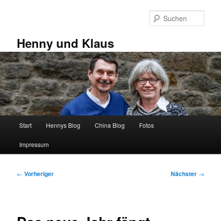
Zum
primären
Such
Inhalt
springen
Henny und Klaus
Hauptmenü
Start
Hennys Blog
China Blog
Fotos
Impressum
Beitragsnavigation
←
Vorheriger
Nächster
→