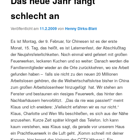
Das neue Jahr fängt
schlecht an
Veröffentlicht am
11.2.2009
von
Henny Dirks-Blatt
Es ist Montag, der 9. Februar, für Chinesen ist es der erste
Monat, 15. Tag, das heißt, es ist Laternenfest, der Abschlußtag
der Neujahrsfeierlichkeiten. Noch einmal wird gefeiert mit großen
Feuerwerken, leckeren Kuchen und so weiter: Danach werden die
Familienmitglieder wieder an die Orte zurückkehren, wo sie Arbeit
gefunden haben – falls sie nicht zu den neuen 20 Millionen
Arbeitslosen gehören, die die Weltwirtschaftskrise bisher in China
zum großen Arbeitslosenheer hinzugefügt hat. Wir stehen am
Fenster und bestaunen ein riesiges Feuerwerk, das hinter den
Nachbarhäusern hervorblitzt. „Das da nie was passiert!“ meint
Klaus und ich erwidere: „Vielleicht erfahren wir es nur nicht.“
Klaus, Charlotte und Wen Wu beschließen, es sich aus der Nähe
anzusehen. Kurze Zeit später klingelt das Telefon. Ich kann
kaum verstehen, was Klaus sagt, da gerade vor unserem Haus
ein Prachtfeuerwerk in die Luft geht. „Komm schnell mit deiner
Kamera, hier brennt das kleinere der CCTV-Häuser.“ Ein