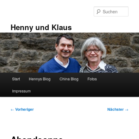
Zum
primären
Such
Inhalt
springen
Henny und Klaus
Hauptmenü
Start
Hennys Blog
China Blog
Fotos
Impressum
Beitragsnavigation
←
Vorheriger
Nächster
→