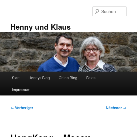
Zum
primären
Such
Inhalt
springen
Henny und Klaus
Hauptmenü
Start
Hennys Blog
China Blog
Fotos
Impressum
Beitragsnavigation
←
Vorheriger
Nächster
→