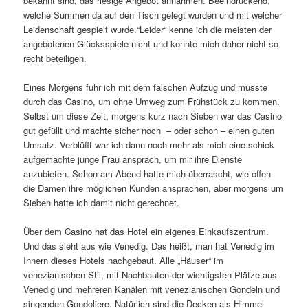
bekannt sind, das riesige Angebot annahmen. Beeindruckend,
welche Summen da auf den Tisch gelegt wurden und mit welcher
Leidenschaft gespielt wurde.“Leider“ kenne ich die meisten der
angebotenen Glücksspiele nicht und konnte mich daher nicht so
recht beteiligen.
Eines Morgens fuhr ich mit dem falschen Aufzug und musste
durch das Casino, um ohne Umweg zum Frühstück zu kommen.
Selbst um diese Zeit, morgens kurz nach Sieben war das Casino
gut gefüllt und machte sicher noch – oder schon – einen guten
Umsatz. Verblüfft war ich dann noch mehr als mich eine schick
aufgemachte junge Frau ansprach, um mir ihre Dienste
anzubieten. Schon am Abend hatte mich überrascht, wie offen
die Damen ihre möglichen Kunden ansprachen, aber morgens um
Sieben hatte ich damit nicht gerechnet.
Über dem Casino hat das Hotel ein eigenes Einkaufszentrum.
Und das sieht aus wie Venedig. Das heißt, man hat Venedig im
Innern dieses Hotels nachgebaut. Alle „Häuser“ im
venezianischen Stil, mit Nachbauten der wichtigsten Plätze aus
Venedig und mehreren Kanälen mit venezianischen Gondeln und
singenden Gondoliere. Natürlich sind die Decken als Himmel